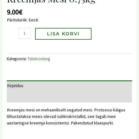
9.00
€
Päritoluriik: Eesti
Kreemjas
LISA KORVI
mesi
0.75kg
kogus
Kategooria:
Talutoodang
Kirjeldus
Arvustused (0)
Kreemjas mesi on mehaaniliselt segatud mesi. Protsessi käigus
lõhustatakse mees olevad suhkrukristallid, see tagab mee
aastaringse kreemja konsistentsi. Pakendatud klaaspurki.