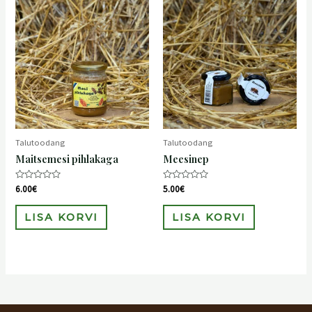
Talutoodang
Talutoodang
Maitsemesi pihlakaga
Meesinep
Hinnanguga
Hinnanguga
6.00
€
5.00
€
0
0
/
/
5
5
LISA KORVI
LISA KORVI