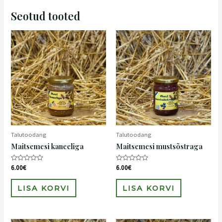
Seotud tooted
Talutoodang
Talutoodang
Maitsemesi kaneeliga
Maitsemesi mustsõstraga
Hinnanguga
Hinnanguga
6.00
€
6.00
€
0
0
/
/
5
5
LISA KORVI
LISA KORVI